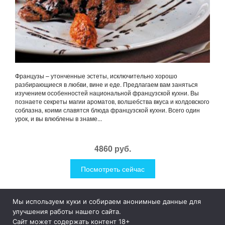
Французы – утонченные эстеты, исключительно хорошо
разбирающиеся в любви, вине и еде. Предлагаем вам заняться
изучением особенностей национальной французской кухни. Вы
познаете секреты магии ароматов, волшебства вкуса и колдовского
соблазна, коими славятся блюда французской кухни. Всего один
урок, и вы влюблены в знаме...
4860 руб.
Посмотреть сейчас
Мы используем куки и собираем анонимные данные для
1Like
Tog
улучшения работы нашего сайта.
nav
Сайт может содержать контент 18+