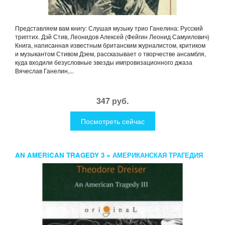
Представляем вам книгу: Слушая музыку трио Ганелина: Русский
триптих. Дэй Стив, Леонидов Алексей (Фейгин Леонид Самуилович)
Книга, написанная известным британским журналистом, критиком
и музыкантом Стивом Дэем, рассказывает о творчестве ансамбля,
куда входили безусловные звезды импровизационного джаза
Вячеслав Ганелин,...
347 руб.
Посмотреть сейчас
AN AMERICAN TRAGEDY 3 = АМЕРИКАНСКАЯ ТРАГЕДИЯ
3: КН. НА АНГЛ.ЯЗ. DREISER T.