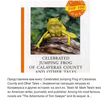
AND OTHER TALES = ЗНАМЕНИТАЯ СКАЧУЩАЯ ЛЯГУШКА
ИЗ КАЛАВЕРАСА И ДРУГИЕ ИСТОРИИ: НА АНГЛ.ЯЗ. TWAIN
M.
Представляем вам книгу: Celebrated Jumping Frog of Calaveras
County and Other Tales = Знаменитая скачущая лягушка из
Калавераса и другие истории: на англ.яз. Twain M. Mark Twain was
an American writer, journalist, and publisher. Among his most famous
novels are "The Adventures of Tom Sawyer" and its sequel, &...