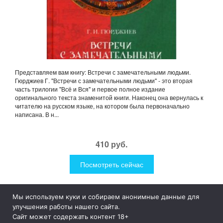
Представляем вам книгу: Встречи с замечательными людьми.
Гюрджиев Г. "Встречи с замечательными людьми" - это вторая
часть трилогии "Всё и Вся" и первое полное издание
оригинального текста знаменитой книги. Наконец она вернулась к
читателю на русском языке, на котором была первоначально
написана. В н...
410 руб.
Посмотреть сейчас
Мы используем куки и собираем анонимные данные для
1Like
Tog
улучшения работы нашего сайта.
nav
Сайт может содержать контент 18+