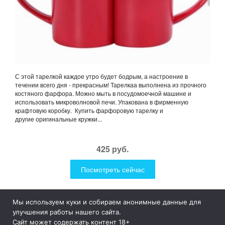
С этой тарелкой каждое утро будет бодрым, а настроение в
течении всего дня - прекрасным! Тарелкаа выполнена из прочного
костяного фарфора. Можно мыть в посудомоечной машине и
использовать микроволновой печи. Упакована в фирменную
крафтовую коробку. Купить фарфоровую тарелку и
другие оригинальные кружки...
425 руб.
Посмотреть сейчас
Мы используем куки и собираем анонимные данные для
1Like
Tog
улучшения работы нашего сайта.
nav
Сайт может содержать контент 18+