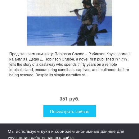
Представляем вам книгу: Robinson Crusoe = Робинзон Крузо: роман
на англ.яз. Дефо Д. Robinson Crusoe, a novel, first published in 1719,
tells the story of a castaway who spends thirty years on a remote
tropical island, encountering cannibals, captives, and mutineers, before
being rescued. Despite its simple narrative st...
351 руб.
Посмотреть сейчас
Мы используем куки и собираем анонимные данные для
1Like
Tog
улучшения работы нашего сайта.