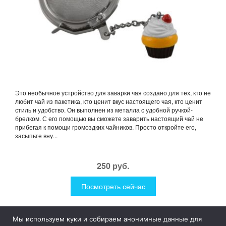
Это необычное устройство для заварки чая создано для тех, кто не
любит чай из пакетика, кто ценит вкус настоящего чая, кто ценит
стиль и удобство. Он выполнен из металла с удобной ручкой-
брелком. С его помощью вы сможете заварить настоящий чай не
прибегая к помощи громоздких чайников. Просто откройте его,
засыпьте вну...
250 руб.
Посмотреть сейчас
Мы используем куки и собираем анонимные данные для
1Like
Tog