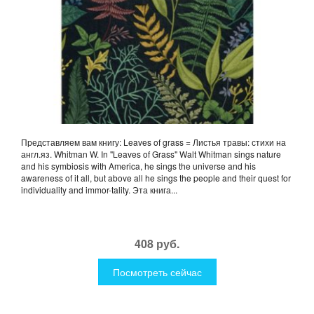
Представляем вам книгу: Leaves of grass = Листья травы: стихи на
англ.яз. Whitman W. In "Leaves of Grass" Walt Whitman sings nature
and his symbiosis with America, he sings the universe and his
awareness of it all, but above all he sings the people and their quest for
individuality and immor-tality. Эта книга...
408 руб.
Посмотреть сейчас