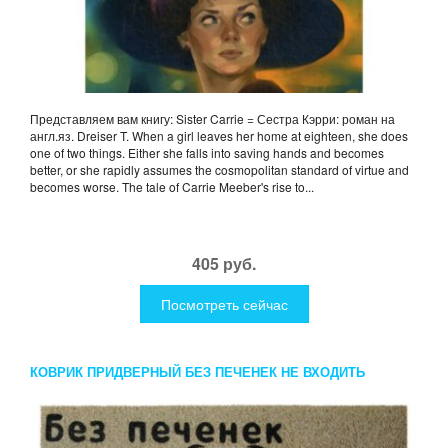
Представляем вам книгу: Sister Carrie = Сестра Кэрри: роман на
англ.яз. Dreiser T. When a girl leaves her home at eighteen, she does
one of two things. Either she falls into saving hands and becomes
better, or she rapidly assumes the cosmopolitan standard of virtue and
becomes worse. The tale of Carrie Meeber's rise to...
405 руб.
Посмотреть сейчас
КОВРИК ПРИДВЕРНЫЙ БЕЗ ПЕЧЕНЕК НЕ ВХОДИТЬ